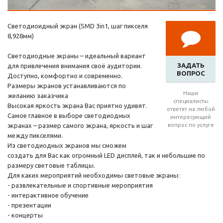
Светодиоидный экран (SMD 3in1, шаг пикселя
8,928мм)
Светодиодные экраны – идеальный вариант
ЗАДАТЬ
для привлечения внимания своё аудитории.
ВОПРОС
Доступно, комфортно и современно.
Размеры экранов устанавливаются по
Наши
желанию заказчика
специалисты
Высокая яркость экрана Вас приятно удивят.
ответят на любой
Самое главное в выборе светодиодных
интересующий
экранах – размер самого экрана, яркость и шаг
вопрос по услуге
между пикселями.
Из светодиодных экранов мы сможем
создать для Вас как огромный LED дисплей, так и небольшие по
размеру световые таблицы.
Для каких мероприятий необходимы световые экраны:
- развлекательные и спортивные мероприятия
- интерактивное обучение
- презентации
- концерты